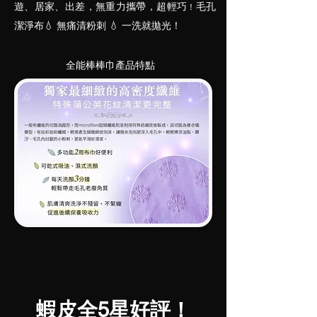
遊、居家、出差，無重力攜帶
，超輕巧
毛孔
！
潔淨布💧 無痛清粉刺 💧 一洗就拋光！
全能棒棒巾產品特點
蝦皮全5星好評！