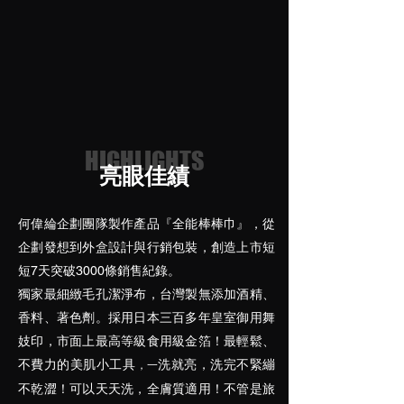
HIGHLIGHTS
亮眼佳績
何偉綸企劃團隊製作產品
『全能棒棒巾』
，從
企劃發想到外盒設計與行銷包裝，創造上市短
短7天突破
3000
條銷售紀錄。
獨家最細緻毛孔潔淨布，
台灣製無添加酒精、
香料、著色劑。採用日本三百多年皇室御用舞
妓印，市面上最高等級食用級金箔！最輕鬆、
不費力的美肌小工具
洗就亮，洗完不緊繃
​，一
不乾澀！可以天天洗，全膚質適用！不管是旅